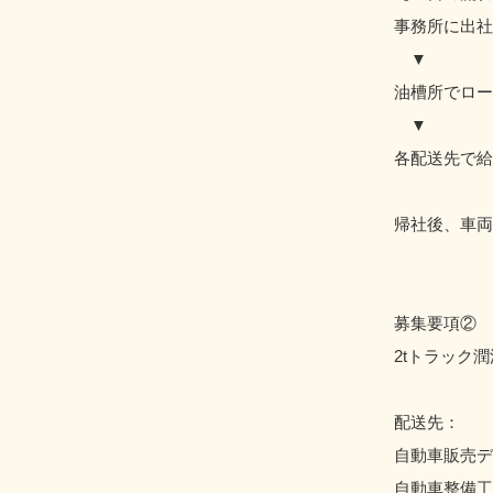
事務所に出社
▼
油槽所でロー
▼
各配送先で給
帰社後、車両
募集要項②
2tトラック
配送先：
自動車販売デ
自動車整備工