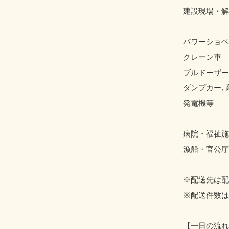
建設現場・解
パワーショベ
クレーン車
ブルドーザー
ダンプカー､
発電機等
病院・福祉施
漁船・官公
※配送先は配
※配送件数は
【一日の流れ